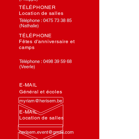
TÉLÉPHONER
Location de salles
Téléphone :
0475 73 38 85
(Nathalie)
TÉLÉPHONE
Fêtes d'anniversaire et
camps
Téléphone :
0498 39 59 68
(Veerle)
E-MAIL
Général et écoles
myriam@herisem.be
E-MAIL
Location de salles
herisem.event@gmail.com