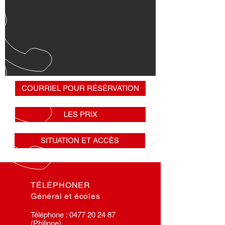
COURRIEL POUR RÉSÉRVATION
LES PRIX
SITUATION ET ACCÈS
TÉLÉPHONER
Général et écoles
Téléphone :
0477 20 24 87
(Philippe)