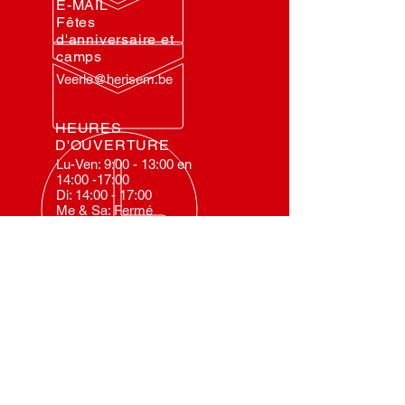
E-MAIL
Fêtes
d'anniversaire et
camps
Veerle@herisem.be
HEURES
D'OUVERTURE
Lu-Ven: 9:00 - 13:00 en
14:00 -17:00
Di: 14:00 - 17:00
Me & Sa: Fermé
ASBL OMV Herisem
0430.179.162
CONGÉ ANNUEL
Le monument ferme annuellement: