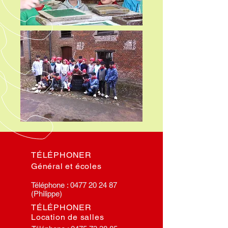
TÉLÉPHONER
Général et écoles
Téléphone :
0477 20 24 87
(Philippe)
TÉLÉPHONER
Location de salles