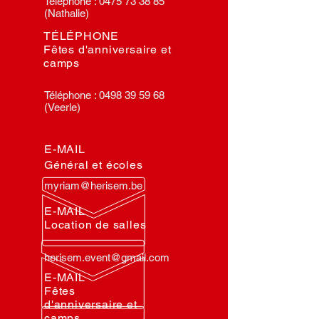
Téléphone :
0475 73 38 85
(Nathalie)
TÉLÉPHONE
Fêtes d'anniversaire et
camps
Téléphone :
0498 39 59 68
(Veerle)
E-MAIL
Général et écoles
myriam@herisem.be
E-MAIL
Location de salles
herisem.event@gmail.com
E-MAIL
Fêtes
d'anniversaire et
camps