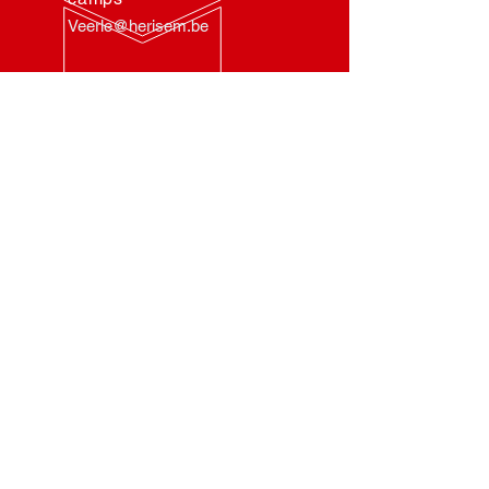
Veerle@herisem.be
HEURES
D'OUVERTURE
Lu-Ven: 9:00 - 13:00 en
14:00 -17:00
Di: 14:00 - 17:00
Me & Sa: Fermé
ASBL OMV Herisem
0430.179.162
CONGÉ ANNUEL
Le monument ferme annuellement:
- ÉTÉ : 2 dernières semaines de
juillet à la première semaine d'août