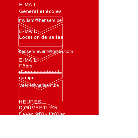
E-MAIL
Général et écoles
myriam@herisem.be
E-MAIL
Location de salles
herisem.event@gmail.com
E-MAIL
Fêtes
d'anniversaire et
camps
Veerle@herisem.be
HEURES
D'OUVERTURE
Lu-Ven: 9:00 - 13:00 en
14:00 -17:00
Di: 14:00 - 17:00
Me & Sa: Fermé